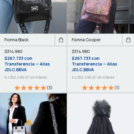
Fionna Black
Fionna Cooper
$314.980
$314.980
$267.733
con
$267.733
con
Transferencia — Alias
Transferencia — Alias
JDLC.BBVA
JDLC.BBVA
6
x
$52.496,67
sin interés
6
x
$52.496,67
sin interés
(3)
(1)