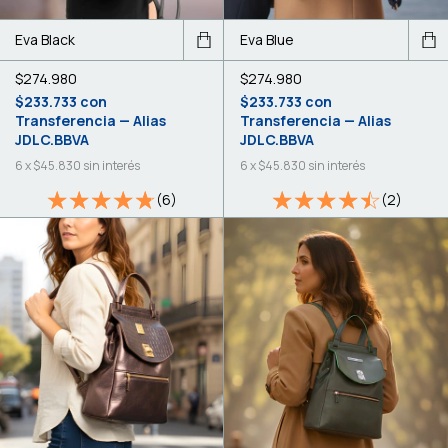
Eva Black
Eva Blue
$274.980
$274.980
$233.733
con
$233.733
con
Transferencia — Alias
Transferencia — Alias
JDLC.BBVA
JDLC.BBVA
6
x
$45.830
sin interés
6
x
$45.830
sin interés
(6)
(2)