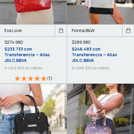
Eva Love
Fionna B&W
$274.980
$289.980
$233.733
con
$246.483
con
Transferencia — Alias
Transferencia — Alias
JDLC.BBVA
JDLC.BBVA
6
x
$45.830
sin interés
6
x
$48.330
sin interés
(1)