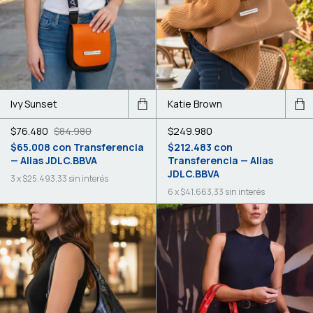
Ivy Sunset
Katie Brown
$76.480
$84.980
$249.980
$65.008
con
Transferencia
$212.483
con
— Alias JDLC.BBVA
Transferencia — Alias
JDLC.BBVA
3
x
$25.493,33
sin interés
6
x
$41.663,33
sin interés