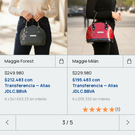
Maggie Forest
Maggie Milán
$249.980
$229.980
$212.483
con
$195.483
con
Transferencia — Alias
Transferencia — Alias
JDLC.BBVA
JDLC.BBVA
6
x
$41.663,33
sin interés
6
x
$38.330
sin interés
(1)
3
/
5