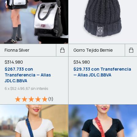
Fionna Silver
Gorro Tejido Bernie
$314.980
$34.980
$267.733
con
$29.733
con
Transferencia
Transferencia — Alias
— Alias JDLC.BBVA
JDLC.BBVA
6
x
$52.496,67
sin interés
(1)