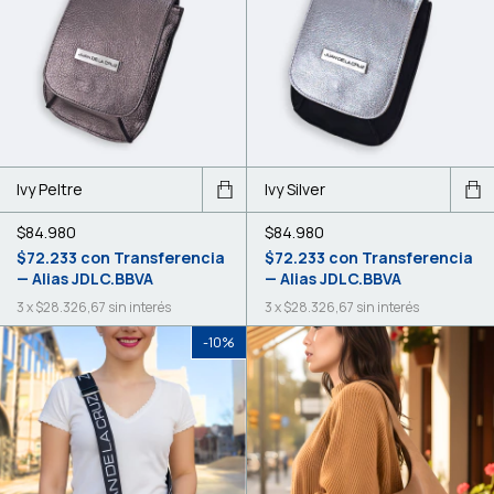
Ivy Peltre
Ivy Silver
$84.980
$84.980
$72.233
con
Transferencia
$72.233
con
Transferencia
— Alias JDLC.BBVA
— Alias JDLC.BBVA
3
x
$28.326,67
sin interés
3
x
$28.326,67
sin interés
-
10
%