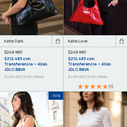
Katie Dark
Katie Love
$249.980
$249.980
$212.483
con
$212.483
con
Transferencia — Alias
Transferencia — Alias
JDLC.BBVA
JDLC.BBVA
6
x
$41.663,33
sin interés
6
x
$41.663,33
sin interés
(1)
-
30
%