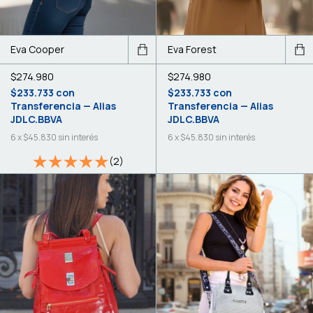
Eva Cooper
Eva Forest
$274.980
$274.980
$233.733
con
$233.733
con
Transferencia — Alias
Transferencia — Alias
JDLC.BBVA
JDLC.BBVA
6
x
$45.830
sin interés
6
x
$45.830
sin interés
(2)