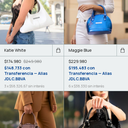
Katie White
Maggie Blue
$174.980
$249.980
$229.980
$148.733
con
$195.483
con
Transferencia — Alias
Transferencia — Alias
JDLC.BBVA
JDLC.BBVA
3
x
$58.326,67
sin interés
6
x
$38.330
sin interés