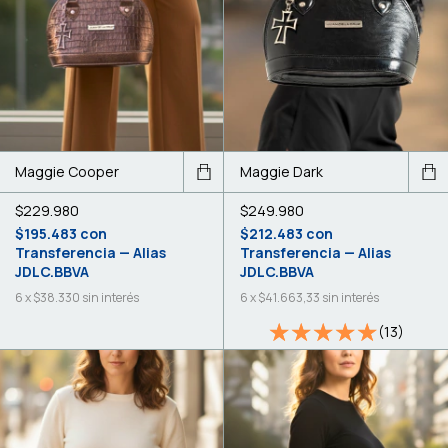
Maggie Cooper
Maggie Dark
$229.980
$249.980
$195.483
con
$212.483
con
Transferencia — Alias
Transferencia — Alias
JDLC.BBVA
JDLC.BBVA
6
x
$38.330
sin interés
6
x
$41.663,33
sin interés
(13)