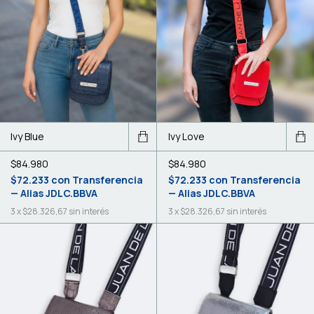
Ivy Blue
Ivy Love
$84.980
$84.980
$72.233
con
Transferencia
$72.233
con
Transferencia
— Alias JDLC.BBVA
— Alias JDLC.BBVA
3
x
$28.326,67
sin interés
3
x
$28.326,67
sin interés