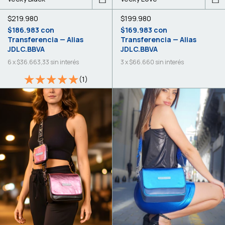
$219.980
$199.980
$186.983
con
$169.983
con
Transferencia — Alias
Transferencia — Alias
JDLC.BBVA
JDLC.BBVA
6
x
$36.663,33
sin interés
3
x
$66.660
sin interés
(1)