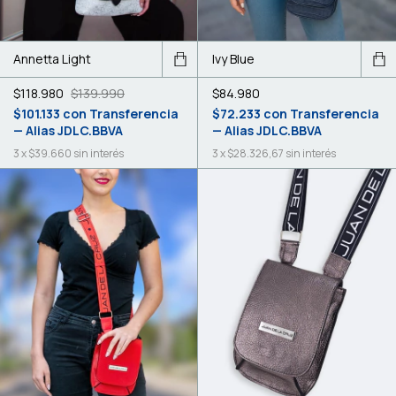
Annetta Light
Ivy Blue
$118.980
$139.990
$84.980
$101.133
con
Transferencia
$72.233
con
Transferencia
— Alias JDLC.BBVA
— Alias JDLC.BBVA
3
x
$39.660
sin interés
3
x
$28.326,67
sin interés