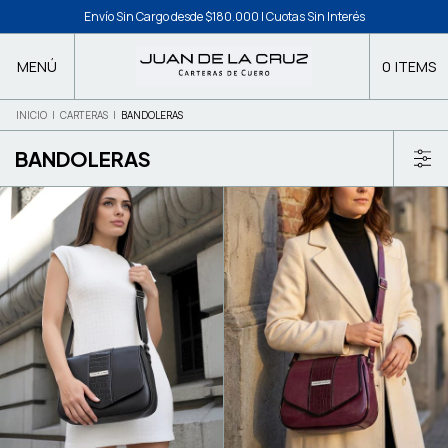
Envío Sin Cargo desde $180.000 | Cuotas Sin Interés
MENÚ
0
ITEMS
INICIO
|
CARTERAS
|
BANDOLERAS
BANDOLERAS