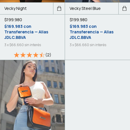
Vecky Night
Vecky Steel Blue
$199.980
$199.980
$169.983
con
$169.983
con
Transferencia — Alias
Transferencia — Alias
JDLC.BBVA
JDLC.BBVA
3
x
$66.660
sin interés
3
x
$66.660
sin interés
(2)