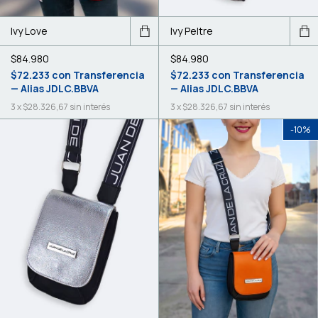
Ivy Love
Ivy Peltre
$84.980
$84.980
$72.233
con
Transferencia
$72.233
con
Transferencia
— Alias JDLC.BBVA
— Alias JDLC.BBVA
3
x
$28.326,67
sin interés
3
x
$28.326,67
sin interés
-
10
%