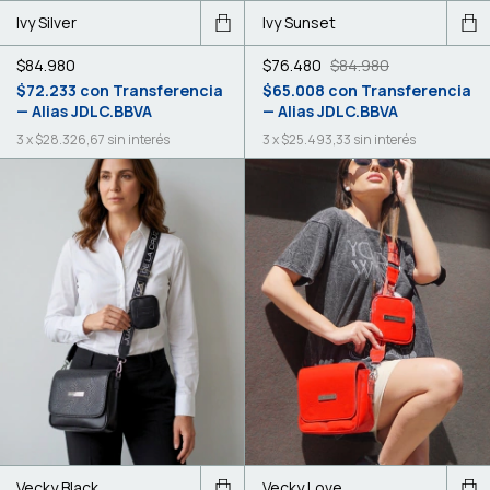
Ivy Silver
Ivy Sunset
$84.980
$76.480
$84.980
$72.233
con
Transferencia
$65.008
con
Transferencia
— Alias JDLC.BBVA
— Alias JDLC.BBVA
3
x
$28.326,67
sin interés
3
x
$25.493,33
sin interés
Vecky Black
Vecky Love