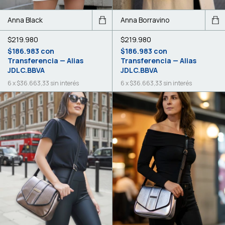
Anna Black
Anna Borravino
$219.980
$219.980
$186.983
con
$186.983
con
Transferencia — Alias
Transferencia — Alias
JDLC.BBVA
JDLC.BBVA
6
x
$36.663,33
sin interés
6
x
$36.663,33
sin interés