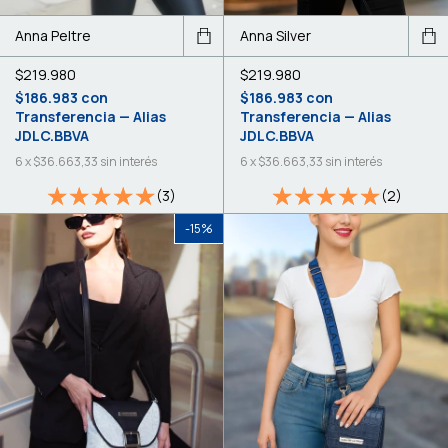
Anna Peltre
Anna Silver
$219.980
$219.980
$186.983
con
$186.983
con
Transferencia — Alias
Transferencia — Alias
JDLC.BBVA
JDLC.BBVA
6
x
$36.663,33
sin interés
6
x
$36.663,33
sin interés
(3)
(2)
-
15
%