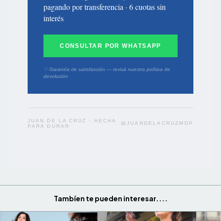
pagando por transferencia · 6 cuotas sin
interés
CONSULTAR POR WHATSAPP
♡ Garantía de satisfacción — revisá nuestra política de
devolución
JUAN DE LA CRUZ · HECHA
@JUANDELACRUZMDP
PARA DURAR
Tambíen te pueden interesar....