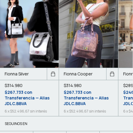
Fionna Silver
Fionna Cooper
Fion
$314.980
$314.980
$289
$267.733
con
$267.733
con
$24
Transferencia — Alias
Transferencia — Alias
Tran
JDLC.BBVA
JDLC.BBVA
JDLC
6
x
$52.496,67
sin interés
6
x
$52.496,67
sin interés
6
x
$4
SEGUINOS EN