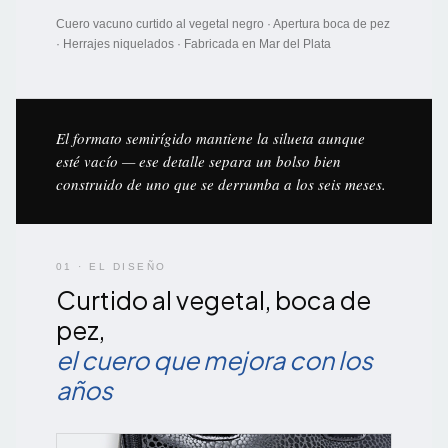
Cuero vacuno curtido al vegetal negro · Apertura boca de pez
· Herrajes niquelados · Fabricada en Mar del Plata
El formato semirígido mantiene la silueta aunque
esté vacío — ese detalle separa un bolso bien
construido de uno que se derrumba a los seis meses.
01 · EL DISEÑO
Curtido al vegetal, boca de
pez,
el cuero que mejora con los
años