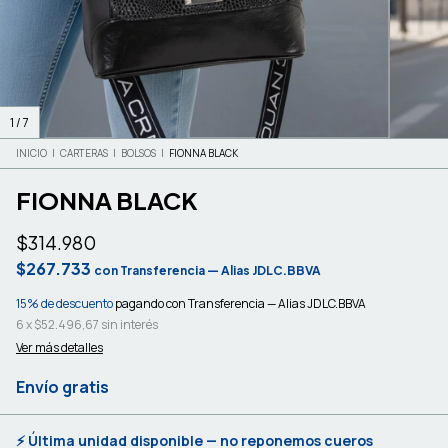
1
/
7
INICIO
|
CARTERAS
|
BOLSOS
|
FIONNA BLACK
FIONNA BLACK
$314.980
$267.733
con
Transferencia — Alias JDLC.BBVA
15% de descuento
pagando con Transferencia — Alias JDLC.BBVA
6
x
$52.496,67
sin interés
Ver más detalles
Envío gratis
⚡ Última unidad disponible — no reponemos cueros