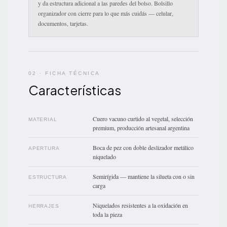
y da estructura adicional a las paredes del bolso. Bolsillo
organizador con cierre para lo que más cuidás — celular,
documentos, tarjetas.
02 · FICHA TÉCNICA
Características
Cuero vacuno curtido al vegetal, selección
MATERIAL
premium, producción artesanal argentina
Boca de pez con doble deslizador metálico
APERTURA
niquelado
Semirígida — mantiene la silueta con o sin
ESTRUCTURA
carga
Niquelados resistentes a la oxidación en
HERRAJES
toda la pieza