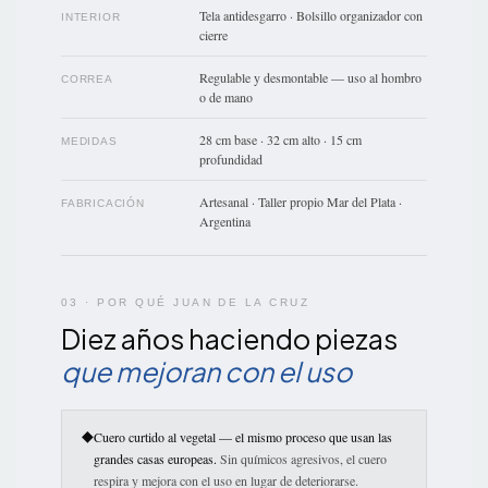
Tela antidesgarro · Bolsillo organizador con
INTERIOR
cierre
Regulable y desmontable — uso al hombro
CORREA
o de mano
28 cm base · 32 cm alto · 15 cm
MEDIDAS
profundidad
Artesanal · Taller propio Mar del Plata ·
FABRICACIÓN
Argentina
03 · POR QUÉ JUAN DE LA CRUZ
Diez años haciendo piezas
que mejoran con el uso
◆
Cuero curtido al vegetal — el mismo proceso que usan las
grandes casas europeas.
Sin químicos agresivos, el cuero
respira y mejora con el uso en lugar de deteriorarse.