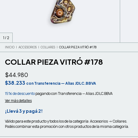
1
/
2
INICIO
|
ACCESORIOS
|
COLLARES
|
COLLAR PIEZA VITRÓ #178
COLLAR PIEZA VITRÓ #178
$44.980
$38.233
con
Transferencia — Alias JDLC.BBVA
15% de descuento
pagando con Transferencia — Alias JDLC.BBVA
Ver más detalles
¡Llevá 3 y pagá 2!
Válido para este producto y todos los de la categoría: Accesorios -> Collares.
Podés combinar esta promoción con otros productos de la misma categoría.