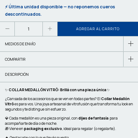
⚡ Última unidad disponible — no reponemos cueros
descontinuados.
MEDIOS DE ENVÍO
COMPARTIR
DESCRIPCIÓN
✨
COLLAR MEDALLÓN VITRÔ: Brillá con una pieza única
✨
¿Cansada de los accesorios que se ven en todas partes? El
Collar Medallón
Vitrô
es para vos. Una joya artesanal de vitrofusión que transforma tu look en
segundos y te distingue sin esfuerzo.
💎 Cada medallón es una pieza original, con
dijes de fantasía
para
acompañarte de día o de noche.
🎁 Viene en
packaging exclusivo
, ideal para regalar (o regalarte).
🔥
Destacate con lo que llevás puesto.