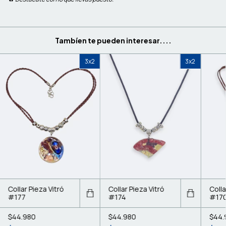
Tambíen te pueden interesar....
3x2
3x2
Collar Pieza Vitró
Collar Pieza Vitró
Colla
#177
#174
#17
$44.980
$44.980
$44.