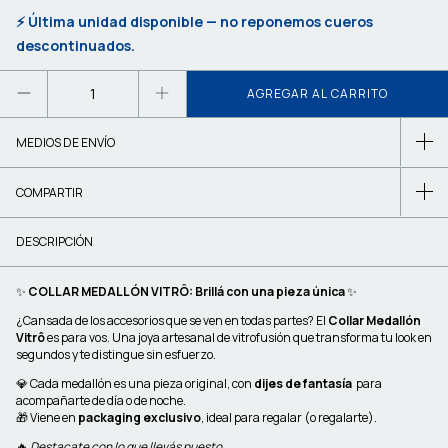
⚡ Última unidad disponible — no reponemos cueros
descontinuados.
MEDIOS DE ENVÍO
COMPARTIR
DESCRIPCIÓN
✨
COLLAR MEDALLÓN VITRÔ: Brillá con una pieza única
✨
¿Cansada de los accesorios que se ven en todas partes? El
Collar Medallón
Vitrô
es para vos. Una joya artesanal de vitrofusión que transforma tu look en
segundos y te distingue sin esfuerzo.
💎 Cada medallón es una pieza original, con
dijes de fantasía
para
acompañarte de día o de noche.
🎁 Viene en
packaging exclusivo
, ideal para regalar (o regalarte).
🔥
Destacate con lo que llevás puesto.