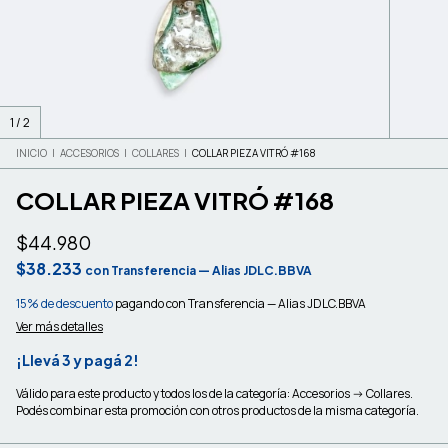
1
/
2
INICIO
|
ACCESORIOS
|
COLLARES
|
COLLAR PIEZA VITRÓ #168
COLLAR PIEZA VITRÓ #168
$44.980
$38.233
con
Transferencia — Alias JDLC.BBVA
15% de descuento
pagando con Transferencia — Alias JDLC.BBVA
Ver más detalles
¡Llevá 3 y pagá 2!
Válido para este producto y todos los de la categoría: Accesorios -> Collares.
Podés combinar esta promoción con otros productos de la misma categoría.