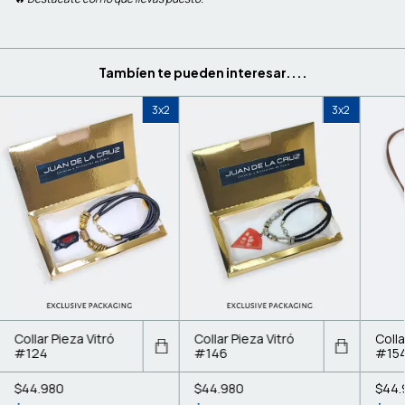
Tambíen te pueden interesar....
3x2
3x2
Collar Pieza Vitró
Collar Pieza Vitró
Colla
#124
#146
#15
$44.980
$44.980
$44.