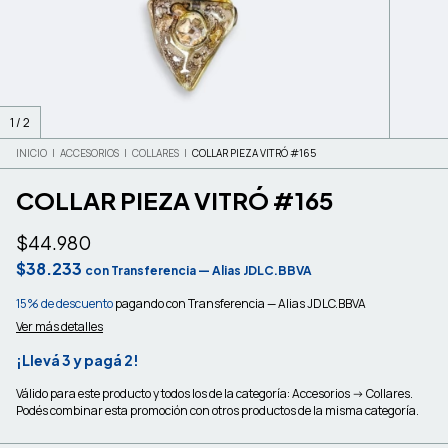
1
/
2
INICIO
|
ACCESORIOS
|
COLLARES
|
COLLAR PIEZA VITRÓ #165
COLLAR PIEZA VITRÓ #165
$44.980
$38.233
con
Transferencia — Alias JDLC.BBVA
15% de descuento
pagando con Transferencia — Alias JDLC.BBVA
Ver más detalles
¡Llevá 3 y pagá 2!
Válido para este producto y todos los de la categoría: Accesorios -> Collares.
Podés combinar esta promoción con otros productos de la misma categoría.