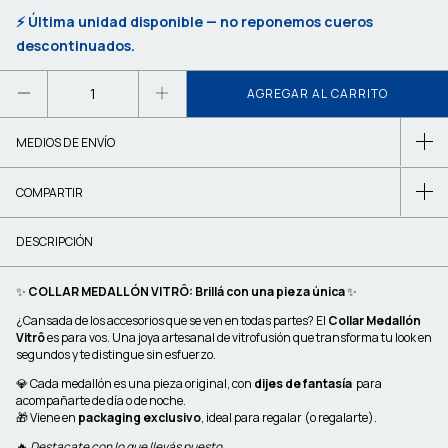
⚡ Última unidad disponible — no reponemos cueros
descontinuados.
MEDIOS DE ENVÍO
COMPARTIR
DESCRIPCIÓN
✨
COLLAR MEDALLÓN VITRÔ: Brillá con una pieza única
✨
¿Cansada de los accesorios que se ven en todas partes? El
Collar Medallón
Vitrô
es para vos. Una joya artesanal de vitrofusión que transforma tu look en
segundos y te distingue sin esfuerzo.
💎 Cada medallón es una pieza original, con
dijes de fantasía
para
acompañarte de día o de noche.
🎁 Viene en
packaging exclusivo
, ideal para regalar (o regalarte).
🔥
Destacate con lo que llevás puesto.