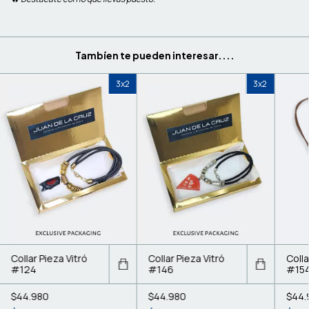
Tambíen te pueden interesar....
3x2
3x2
Collar Pieza Vitró
Collar Pieza Vitró
Colla
#124
#146
#15
$44.980
$44.980
$44.