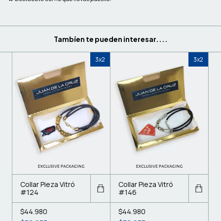
Tambíen te pueden interesar....
3x2
3x2
Collar Pieza Vitró
Collar Pieza Vitró
#124
#146
$44.980
$44.980