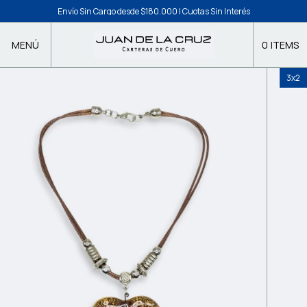
Set Cartera + Billetera: 10% OFF / 6 cuotas sin interés
Envío Sin Cargo desde $180.000 | Cuotas Sin Interés
MENÚ
0
ITEMS
3x2