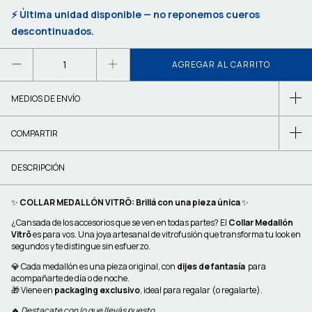
⚡ Última unidad disponible — no reponemos cueros
descontinuados.
MEDIOS DE ENVÍO
COMPARTIR
DESCRIPCIÓN
✨
COLLAR MEDALLÓN VITRÔ: Brillá con una pieza única
✨
¿Cansada de los accesorios que se ven en todas partes? El
Collar Medallón
Vitrô
es para vos. Una joya artesanal de vitrofusión que transforma tu look en
segundos y te distingue sin esfuerzo.
💎 Cada medallón es una pieza original, con
dijes de fantasía
para
acompañarte de día o de noche.
🎁 Viene en
packaging exclusivo
, ideal para regalar (o regalarte).
🔥
Destacate con lo que llevás puesto.