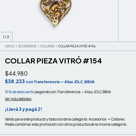
1
/
2
INICIO
|
ACCESORIOS
|
COLLARES
|
COLLAR PIEZA VITRÓ #154
COLLAR PIEZA VITRÓ #154
$44.980
$38.233
con
Transferencia — Alias JDLC.BBVA
15% de descuento
pagando con Transferencia — Alias JDLC.BBVA
Ver más detalles
¡Llevá 3 y pagá 2!
Válido para este producto y todos los de la categoría: Accesorios -> Collares.
Podés combinar esta promoción con otros productos de la misma categoría.